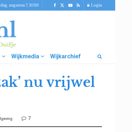
jdag, augustus 7, 2026
Login
g
Wijkmedia
Wijkarchief
zak’ nu vrijwel
7
lgeving