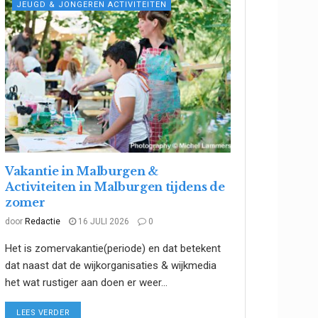
JEUGD & JONGEREN ACTIVITEITEN
Vakantie in Malburgen &
Activiteiten in Malburgen tijdens de
zomer
door
Redactie
16 JULI 2026
0
Het is zomervakantie(periode) en dat betekent
dat naast dat de wijkorganisaties & wijkmedia
het wat rustiger aan doen er weer...
DETAILS
LEES VERDER