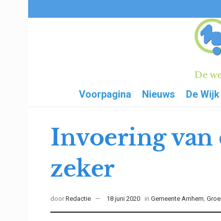
Voorpagina
Nieuws
De Wijk
Invoering van d
zeker
door
Redactie
18 juni 2020
in
Gemeente Arnhem
,
Groe