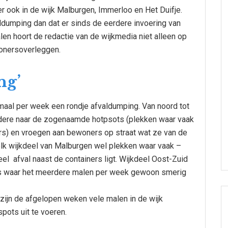
r ook in de wijk Malburgen, Immerloo en Het Duifje.
dumping dan dat er sinds de eerdere invoering van
alen hoort de redactie van de wijkmedia niet alleen op
ewonersoverleggen.
ng’
al per week een rondje afvaldumping. Van noord tot
ndere naar de zogenaamde hotpsots (plekken waar vaak
ers) en vroegen aan bewoners op straat wat ze van de
 elk wijkdeel van Malburgen wel plekken waar vaak –
l afval naast de containers ligt. Wijkdeel Oost-Zuid
ots waar het meerdere malen per week gewoon smerig
zijn de afgelopen weken vele malen in de wijk
ots uit te voeren.