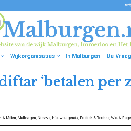
vri
Wijkorganisaties
In Malburgen
De Vraa
iftar ‘betalen per 
n & Milieu
,
Malburgen
,
Nieuws
,
Nieuws agenda
,
Politiek & Bestuur
,
Wet & Rege