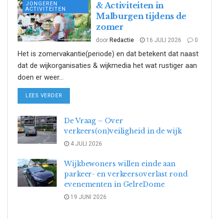
JONGEREN
& Activiteiten in
ACTIVITEITEN
Malburgen tijdens de
zomer
door
Redactie
16 JULI 2026
0
Het is zomervakantie(periode) en dat betekent dat naast
dat de wijkorganisaties & wijkmedia het wat rustiger aan
doen er weer...
DETAILS
LEES VERDER
De Vraag – Over
verkeers(on)veiligheid in de wijk
4 JULI 2026
Wijkbewoners willen einde aan
parkeer- en verkeersoverlast rond
evenementen in GelreDome
19 JUNI 2026