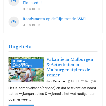
Eldensedijk
6 GEDEELD
Rondvaarten op de Rijn met de ASM1
3 GEDEELD
Uitgelicht
Vakantie in Malburgen
JEUGD &
JONGEREN
& Activiteiten in
ACTIVITEITEN
Malburgen tijdens de
zomer
door
Redactie
16 JULI 2026
0
Het is zomervakantie(periode) en dat betekent dat naast
dat de wijkorganisaties & wijkmedia het wat rustiger aan
doen er weer...