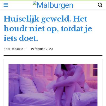
Huiselijk geweld. Het
houdt niet op, totdat je
iets doet.
door
Redactie
19 februari 2020