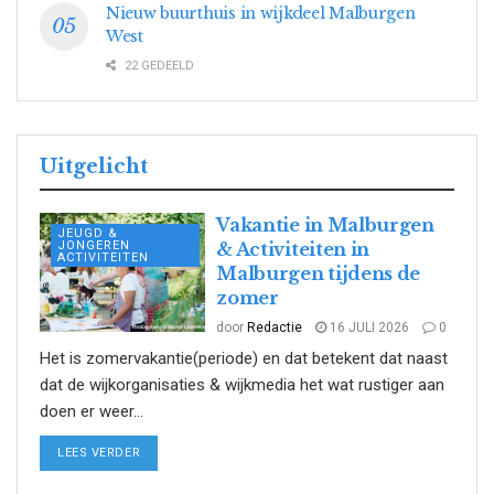
Nieuw buurthuis in wijkdeel Malburgen
West
22 GEDEELD
Uitgelicht
Vakantie in Malburgen
JEUGD &
JONGEREN
& Activiteiten in
ACTIVITEITEN
Malburgen tijdens de
zomer
door
Redactie
16 JULI 2026
0
Het is zomervakantie(periode) en dat betekent dat naast
dat de wijkorganisaties & wijkmedia het wat rustiger aan
doen er weer...
DETAILS
LEES VERDER