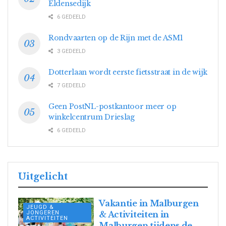
Eldensedijk
6 GEDEELD
Rondvaarten op de Rijn met de ASM1
3 GEDEELD
Dotterlaan wordt eerste fietsstraat in de wijk
7 GEDEELD
Geen PostNL-postkantoor meer op
winkelcentrum Drieslag
6 GEDEELD
Uitgelicht
Vakantie in Malburgen
JEUGD &
JONGEREN
& Activiteiten in
ACTIVITEITEN
Malburgen tijdens de