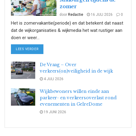
zomer
door
Redactie
16 JULI 2026
0
Het is zomervakantie(periode) en dat betekent dat naast
dat de wijkorganisaties & wijkmedia het wat rustiger aan
doen er weer...
DETAILS
LEES VERDER
De Vraag – Over
verkeers(on)veiligheid in de wijk
4 JULI 2026
Wijkbewoners willen einde aan
parkeer- en verkeersoverlast rond
evenementen in GelreDome
19 JUNI 2026