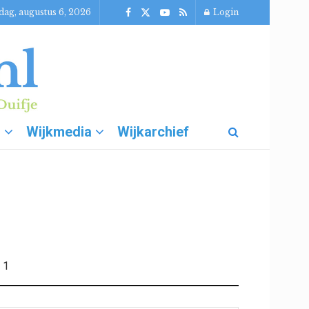
ag, augustus 6, 2026
Login
g
Wijkmedia
Wijkarchief
1