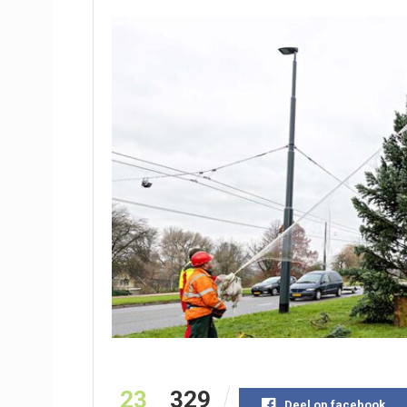
23
329
Deel op facebook