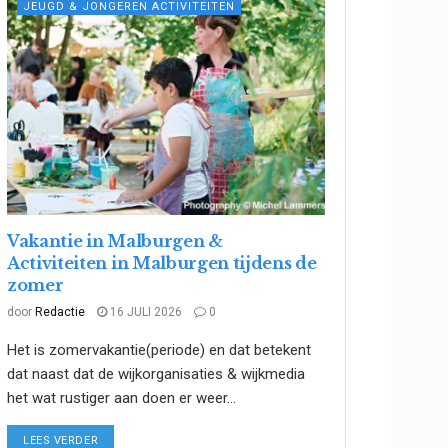
JEUGD & JONGEREN ACTIVITEITEN
Vakantie in Malburgen &
Activiteiten in Malburgen tijdens de
zomer
door
Redactie
16 JULI 2026
0
Het is zomervakantie(periode) en dat betekent
dat naast dat de wijkorganisaties & wijkmedia
het wat rustiger aan doen er weer...
DETAILS
LEES VERDER