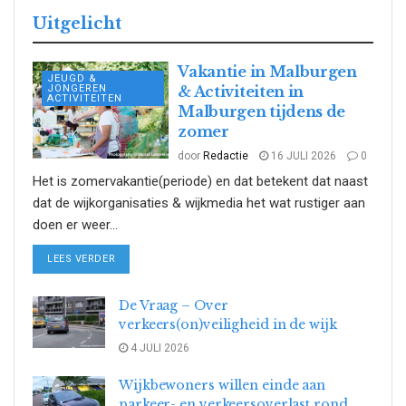
Uitgelicht
Vakantie in Malburgen
JEUGD &
JONGEREN
& Activiteiten in
ACTIVITEITEN
Malburgen tijdens de
zomer
door
Redactie
16 JULI 2026
0
Het is zomervakantie(periode) en dat betekent dat naast
dat de wijkorganisaties & wijkmedia het wat rustiger aan
doen er weer...
DETAILS
LEES VERDER
De Vraag – Over
verkeers(on)veiligheid in de wijk
4 JULI 2026
Wijkbewoners willen einde aan
parkeer- en verkeersoverlast rond