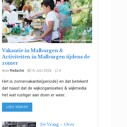
Vakantie in Malburgen &
Activiteiten in Malburgen tijdens de
zomer
door
Redactie
16 JULI 2026
0
Het is zomervakantie(periode) en dat betekent
dat naast dat de wijkorganisaties & wijkmedia
het wat rustiger aan doen er weer...
DETAILS
LEES VERDER
De Vraag – Over