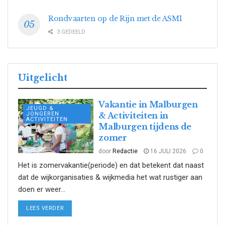
Rondvaarten op de Rijn met de ASM1
3 GEDEELD
Uitgelicht
Vakantie in Malburgen
JEUGD &
JONGEREN
& Activiteiten in
ACTIVITEITEN
Malburgen tijdens de
zomer
door
Redactie
16 JULI 2026
0
Het is zomervakantie(periode) en dat betekent dat naast
dat de wijkorganisaties & wijkmedia het wat rustiger aan
doen er weer...
DETAILS
LEES VERDER