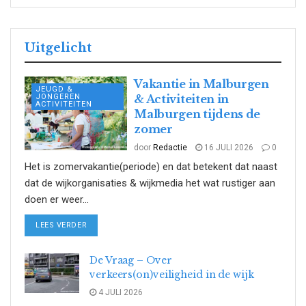
Uitgelicht
Vakantie in Malburgen
JEUGD &
JONGEREN
& Activiteiten in
ACTIVITEITEN
Malburgen tijdens de
zomer
door
Redactie
16 JULI 2026
0
Het is zomervakantie(periode) en dat betekent dat naast
dat de wijkorganisaties & wijkmedia het wat rustiger aan
doen er weer...
DETAILS
LEES VERDER
De Vraag – Over
verkeers(on)veiligheid in de wijk
4 JULI 2026