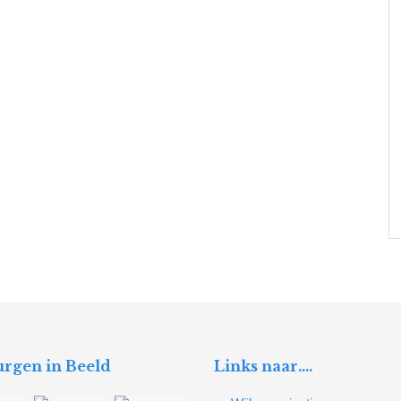
rgen in Beeld
Links naar….