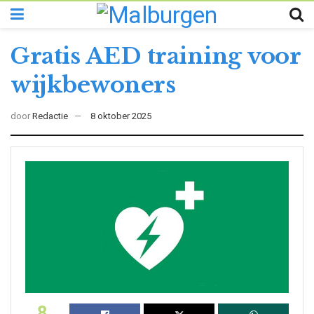
Gratis AED training voor
wijkbewoners
door
Redactie
8 oktober 2025
8