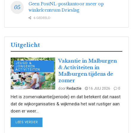
Geen PostNL-postkantoor meer op
winkelcentrum Drieslag
6 GEDEELD
Uitgelicht
Vakantie in Malburgen
JEUGD &
JONGEREN
& Activiteiten in
ACTIVITEITEN
Malburgen tijdens de
zomer
door
Redactie
16 JULI 2026
0
Het is zomervakantie(periode) en dat betekent dat naast
dat de wijkorganisaties & wijkmedia het wat rustiger aan
doen er weer...
DETAILS
LEES VERDER