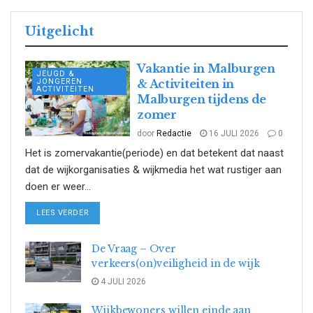
Uitgelicht
Vakantie in Malburgen
JEUGD &
JONGEREN
& Activiteiten in
ACTIVITEITEN
Malburgen tijdens de
zomer
door
Redactie
16 JULI 2026
0
Het is zomervakantie(periode) en dat betekent dat naast
dat de wijkorganisaties & wijkmedia het wat rustiger aan
doen er weer...
DETAILS
LEES VERDER
De Vraag – Over
verkeers(on)veiligheid in de wijk
4 JULI 2026
Wijkbewoners willen einde aan