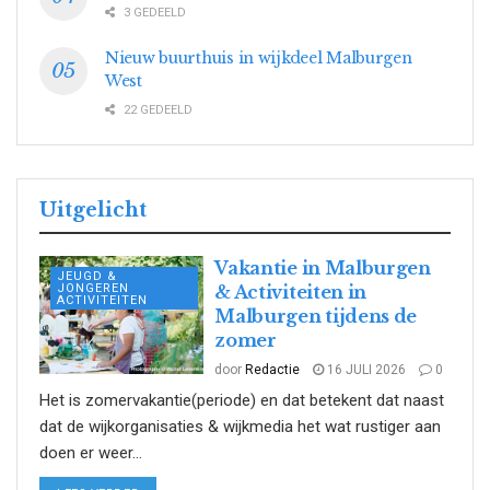
3 GEDEELD
Nieuw buurthuis in wijkdeel Malburgen
West
22 GEDEELD
Uitgelicht
Vakantie in Malburgen
JEUGD &
JONGEREN
& Activiteiten in
ACTIVITEITEN
Malburgen tijdens de
zomer
door
Redactie
16 JULI 2026
0
Het is zomervakantie(periode) en dat betekent dat naast
dat de wijkorganisaties & wijkmedia het wat rustiger aan
doen er weer...