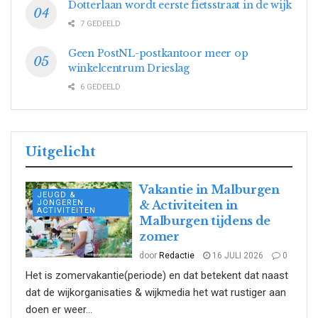
Dotterlaan wordt eerste fietsstraat in de wijk
7 GEDEELD
Geen PostNL-postkantoor meer op
winkelcentrum Drieslag
6 GEDEELD
Uitgelicht
Vakantie in Malburgen
JEUGD &
JONGEREN
& Activiteiten in
ACTIVITEITEN
Malburgen tijdens de
zomer
door
Redactie
16 JULI 2026
0
Het is zomervakantie(periode) en dat betekent dat naast
dat de wijkorganisaties & wijkmedia het wat rustiger aan
doen er weer...