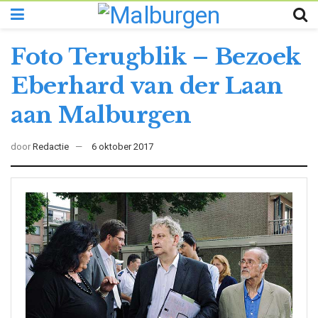
Foto Terugblik – Bezoek
Eberhard van der Laan
aan Malburgen
door
Redactie
6 oktober 2017