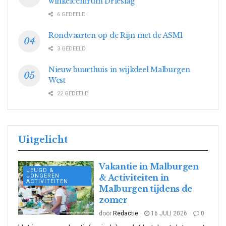
winkelcentrum Drieslag
6 GEDEELD
Rondvaarten op de Rijn met de ASM1
3 GEDEELD
Nieuw buurthuis in wijkdeel Malburgen
West
22 GEDEELD
Uitgelicht
Vakantie in Malburgen
JEUGD &
JONGEREN
& Activiteiten in
ACTIVITEITEN
Malburgen tijdens de
zomer
door
Redactie
16 JULI 2026
0