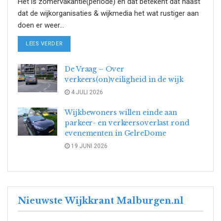
Het is zomervakantie(periode) en dat betekent dat naast
dat de wijkorganisaties & wijkmedia het wat rustiger aan
doen er weer...
DETAILS
LEES VERDER
De Vraag – Over
verkeers(on)veiligheid in de wijk
4 JULI 2026
Wijkbewoners willen einde aan
parkeer- en verkeersoverlast rond
evenementen in GelreDome
19 JUNI 2026
Nieuwste Wijkkrant Malburgen.nl