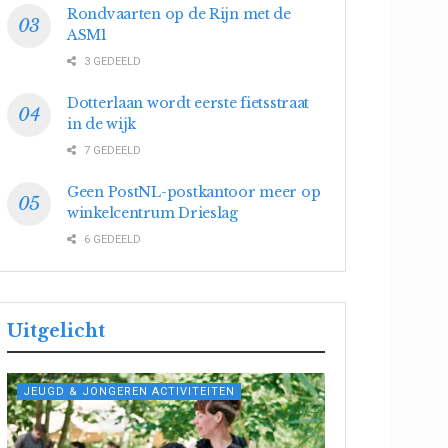
Rondvaarten op de Rijn met de
ASM1
3 GEDEELD
Dotterlaan wordt eerste fietsstraat
in de wijk
7 GEDEELD
Geen PostNL-postkantoor meer op
winkelcentrum Drieslag
6 GEDEELD
Uitgelicht
JEUGD & JONGEREN ACTIVITEITEN