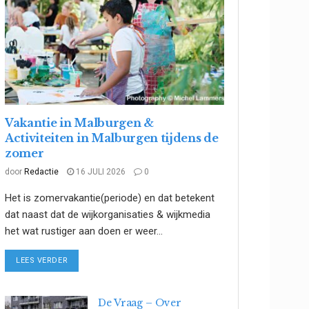
Vakantie in Malburgen &
Activiteiten in Malburgen tijdens de
zomer
door
Redactie
16 JULI 2026
0
Het is zomervakantie(periode) en dat betekent
dat naast dat de wijkorganisaties & wijkmedia
het wat rustiger aan doen er weer...
DETAILS
LEES VERDER
De Vraag – Over