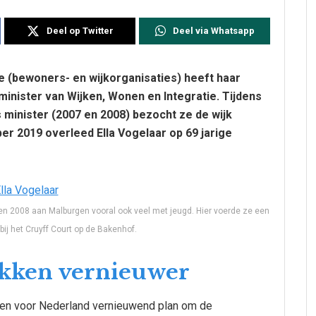
Deel op Twitter
Deel via Whatsapp
se (bewoners- en wijkorganisaties) heeft haar
minister van Wijken, Wonen en Integratie. Tijdens
 minister (2007 en 2008) bezocht ze de wijk
er 2019 overleed Ella Vogelaar op 69 jarige
 en 2008 aan Malburgen vooral ook veel met jeugd. Hier voerde ze een
ij het Cruyff Court op de Bakenhof.
okken vernieuwer
j een voor Nederland vernieuwend plan om de