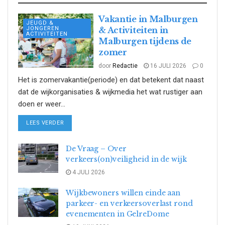
Vakantie in Malburgen
JEUGD &
JONGEREN
& Activiteiten in
ACTIVITEITEN
Malburgen tijdens de
zomer
door
Redactie
16 JULI 2026
0
Het is zomervakantie(periode) en dat betekent dat naast
dat de wijkorganisaties & wijkmedia het wat rustiger aan
doen er weer...
DETAILS
LEES VERDER
De Vraag – Over
verkeers(on)veiligheid in de wijk
4 JULI 2026
Wijkbewoners willen einde aan
parkeer- en verkeersoverlast rond
evenementen in GelreDome