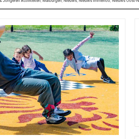
 Jongeren Activiteiten
,
Malburgen
,
Nieuws
,
Nieuws Immerloo
,
Nieuws Oost-