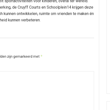
 sportactiviteiten voor kinderen, overal ter wereld.
rking, de Cruyff Courts en Schoolplein14 krijgen deze
 zich kunnen ontwikkelen, ruimte om vrienden te maken én
heid kunnen verbeteren.
*
elden zijn gemarkeerd met