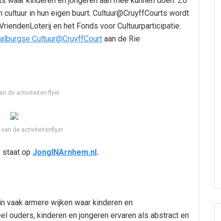
laats waar kinderen en jongeren aan mee kunnen doen. Zo
 cultuur in hun eigen buurt. Cultuur@CruyffCourts wordt
iendenLoterij en het Fonds voor Cultuurparticipatie.
Malburgse Cultuur@CruyffCourt
aan de Rie
an de activiteiten flyer
van de activiteitenflyer
 staat op
JongINArnhem.nl
.
 in vaak armere wijken waar kinderen en
el ouders, kinderen en jongeren ervaren als abstract en