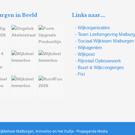
rgen in Beeld
Links naar….
- Wijkorganisaties
- Team Leefomgeving Malbur
- Sociaal Wijkteam Malburgen
- Wijkagenten
- Wijkpost
- Rijnstad Opbouwwerk
- Buurt & Wijkcongierges
- Fixi
ijkbeheer Malburgen, Immerloo en Het Duifje -
Propaganda Media
.