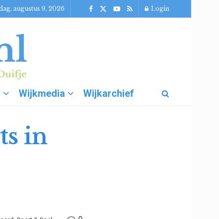
dag, augustus 9, 2026
Login
g
Wijkmedia
Wijkarchief
s in