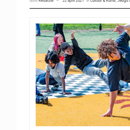
door
Redactie
22 april 2021
in
Cultuur & Kunst
,
Jeugd &