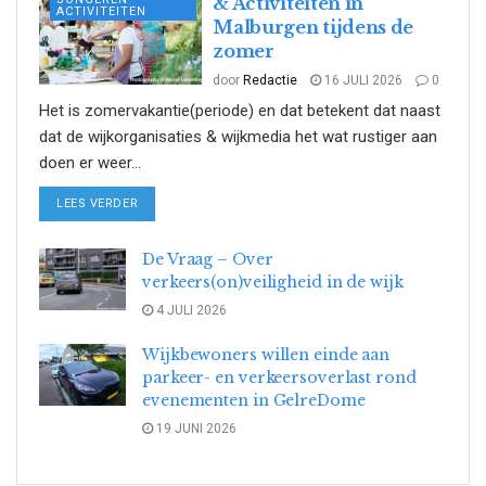
& Activiteiten in
ACTIVITEITEN
Malburgen tijdens de
zomer
door
Redactie
16 JULI 2026
0
Het is zomervakantie(periode) en dat betekent dat naast
dat de wijkorganisaties & wijkmedia het wat rustiger aan
doen er weer...
DETAILS
LEES VERDER
De Vraag – Over
verkeers(on)veiligheid in de wijk
4 JULI 2026
Wijkbewoners willen einde aan
parkeer- en verkeersoverlast rond
evenementen in GelreDome
19 JUNI 2026