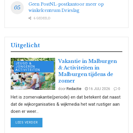
Geen PostNL-postkantoor meer op
winkelcentrum Drieslag
6 GEDEELD
Uitgelicht
Vakantie in Malburgen
JEUGD &
JONGEREN
& Activiteiten in
ACTIVITEITEN
Malburgen tijdens de
zomer
door
Redactie
16 JULI 2026
0
Het is zomervakantie(periode) en dat betekent dat naast
dat de wijkorganisaties & wijkmedia het wat rustiger aan
doen er weer...
DETAILS
LEES VERDER