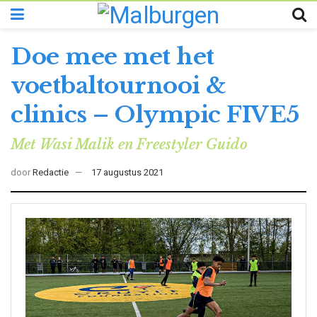
Doe mee met het
voetbaltournooi &
clinics – Olympic FIVE5
Met Wasi Malik en Freestyler Guido
door
Redactie
17 augustus 2021