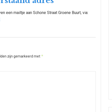
erstaand adres
n een mailtje aan Schone Straat Groene Buurt, via:
l
*
elden zijn gemarkeerd met