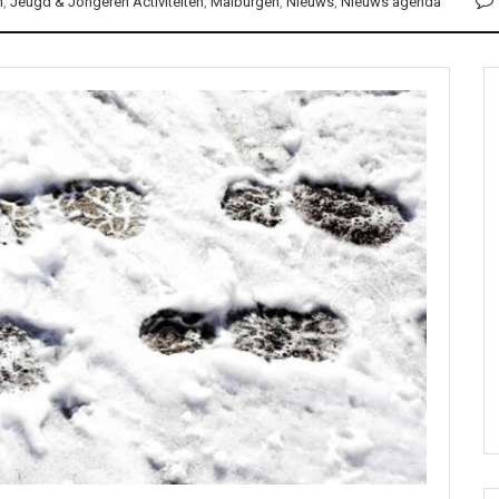
m
,
Jeugd & Jongeren Activiteiten
,
Malburgen
,
Nieuws
,
Nieuws agenda