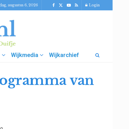
ag, augustus 6, 2026
Login
g
Wijkmedia
Wijkarchief
rogramma van