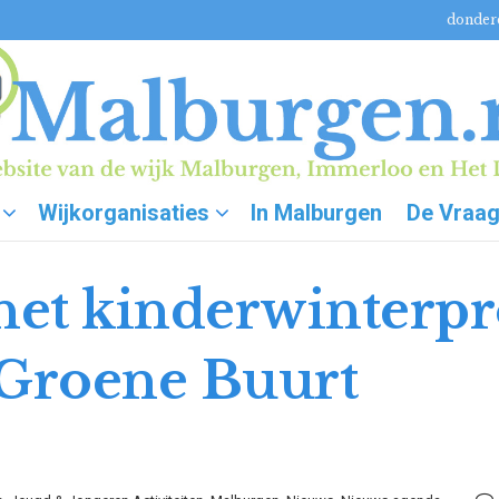
donderd
Wijkorganisaties
In Malburgen
De Vraa
het kinderwinterp
 Groene Buurt