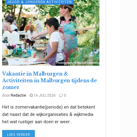
JEUGD & JONGEREN ACTIVITEITEN
Vakantie in Malburgen &
Activiteiten in Malburgen tijdens de
zomer
door
Redactie
16 JULI 2026
0
Het is zomervakantie(periode) en dat betekent
dat naast dat de wijkorganisaties & wijkmedia
het wat rustiger aan doen er weer...
DETAILS
LEES VERDER