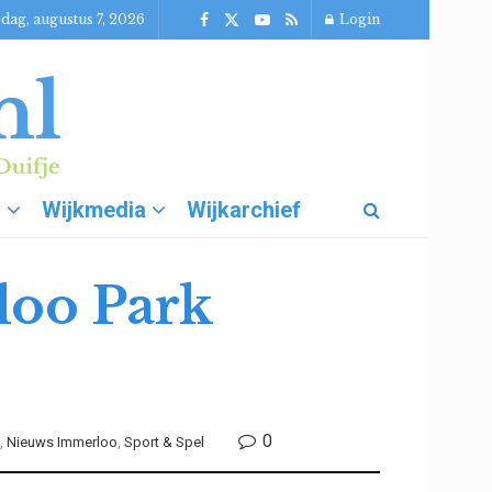
jdag, augustus 7, 2026
Login
g
Wijkmedia
Wijkarchief
rloo Park
0
,
Nieuws Immerloo
,
Sport & Spel