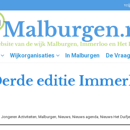
vri
Wijkorganisaties
In Malburgen
De Vraa
 Derde editie Imme
Jongeren Activiteiten
,
Malburgen
,
Nieuws
,
Nieuws agenda
,
Nieuws Het Duifje