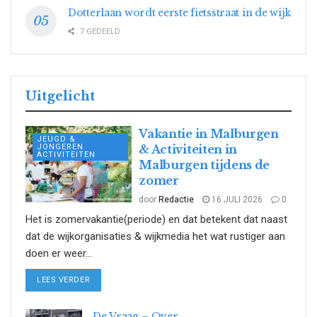
Dotterlaan wordt eerste fietsstraat in de wijk
7 GEDEELD
Uitgelicht
Vakantie in Malburgen
JEUGD &
JONGEREN
& Activiteiten in
ACTIVITEITEN
Malburgen tijdens de
zomer
door
Redactie
16 JULI 2026
0
Het is zomervakantie(periode) en dat betekent dat naast
dat de wijkorganisaties & wijkmedia het wat rustiger aan
doen er weer...
DETAILS
LEES VERDER
De Vraag – Over