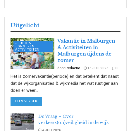
Uitgelicht
Vakantie in Malburgen
JEUGD &
JONGEREN
& Activiteiten in
ACTIVITEITEN
Malburgen tijdens de
zomer
door
Redactie
16 JULI 2026
0
Het is zomervakantie(periode) en dat betekent dat naast
dat de wijkorganisaties & wijkmedia het wat rustiger aan
doen er weer...
DETAILS
LEES VERDER
De Vraag – Over
verkeers(on)veiligheid in de wijk
4 JULI 2026