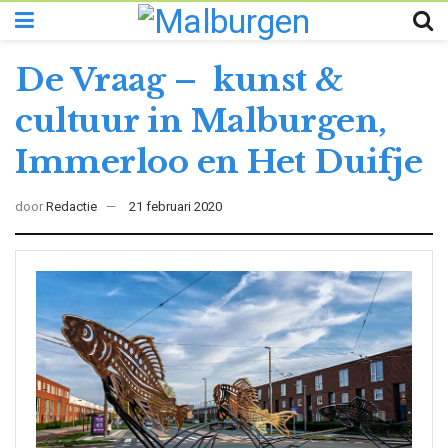
De Vraag – kunst &
cultuur in Malburgen,
Immerloo en Het Duifje
door
Redactie
21 februari 2020