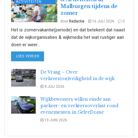
ACTIVITEITEN
Malburgen tijdens de
zomer
door
Redactie
16 JULI 2026
0
Het is zomervakantie(periode) en dat betekent dat naast
dat de wijkorganisaties & wijkmedia het wat rustiger aan
doen er weer...
DETAILS
LEES VERDER
De Vraag – Over
verkeers(on)veiligheid in de wijk
4 JULI 2026
Wijkbewoners willen einde aan
parkeer- en verkeersoverlast rond
evenementen in GelreDome
19 JUNI 2026