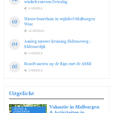
winkelcentrum Drieslag
6 GEDEELD
Nieuw buurthuis in wijkdeel Malburgen
West
22 GEDEELD
Aanleg nieuwe kruising Eldenseweg –
Eldensedijk
6 GEDEELD
Rondvaarten op de Rijn met de ASM1
3 GEDEELD
Uitgelicht
Vakantie in Malburgen
JEUGD &
JONGEREN
& Activiteiten in