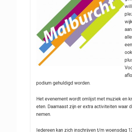
wil
ple
wij
aan
all
een
ook
plu
Voo
afl
podium gehuldigd worden.
Het evenement wordt omlijst met muziek en k
eten. Daarnaast zijn er extra activiteiten wa
nemen.
Iedereen kan zich inschrijven t/m woensdag 13 