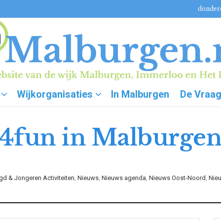
donderd
Wijkorganisaties
In Malburgen
De Vraa
4fun in Malburgen
gd & Jongeren Activiteiten
,
Nieuws
,
Nieuws agenda
,
Nieuws Oost-Noord
,
Nie