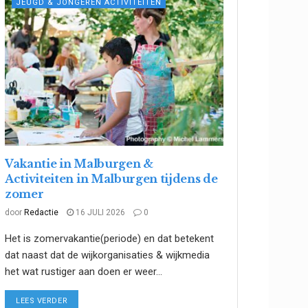
JEUGD & JONGEREN ACTIVITEITEN
Vakantie in Malburgen &
Activiteiten in Malburgen tijdens de
zomer
door
Redactie
16 JULI 2026
0
Het is zomervakantie(periode) en dat betekent
dat naast dat de wijkorganisaties & wijkmedia
het wat rustiger aan doen er weer...
DETAILS
LEES VERDER