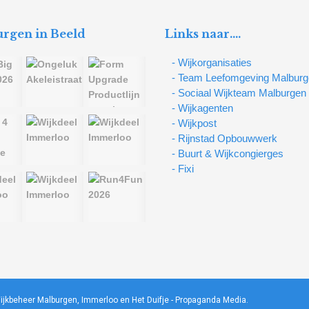
rgen in Beeld
Links naar….
- Wijkorganisaties
- Team Leefomgeving Malbur
- Sociaal Wijkteam Malburgen
- Wijkagenten
- Wijkpost
- Rijnstad Opbouwwerk
- Buurt & Wijkcongierges
- Fixi
ijkbeheer Malburgen, Immerloo en Het Duifje -
Propaganda Media
.