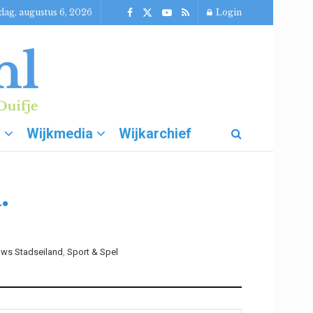
ag, augustus 6, 2026
Login
g
Wijkmedia
Wijkarchief
.
uws Stadseiland
,
Sport & Spel