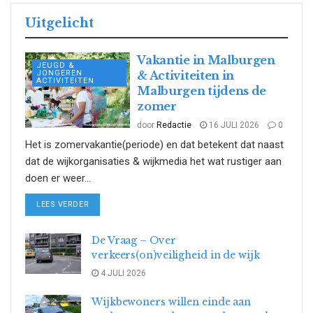
Uitgelicht
Vakantie in Malburgen
JEUGD &
JONGEREN
& Activiteiten in
ACTIVITEITEN
Malburgen tijdens de
zomer
door
Redactie
16 JULI 2026
0
Het is zomervakantie(periode) en dat betekent dat naast
dat de wijkorganisaties & wijkmedia het wat rustiger aan
doen er weer...
DETAILS
LEES VERDER
De Vraag – Over
verkeers(on)veiligheid in de wijk
4 JULI 2026
Wijkbewoners willen einde aan