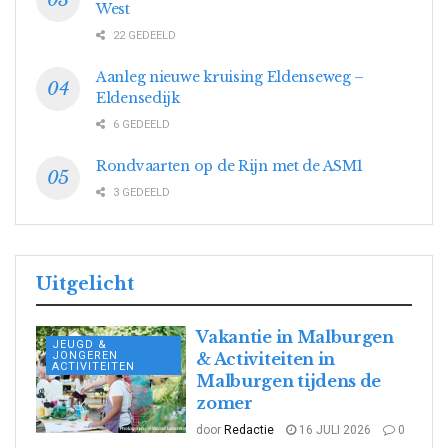
West
22 GEDEELD
Aanleg nieuwe kruising Eldenseweg –
Eldensedijk
6 GEDEELD
Rondvaarten op de Rijn met de ASM1
3 GEDEELD
Uitgelicht
Vakantie in Malburgen
JEUGD &
JONGEREN
& Activiteiten in
ACTIVITEITEN
Malburgen tijdens de
zomer
door
Redactie
16 JULI 2026
0