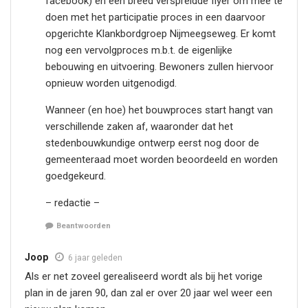
facebook) en een breed verspreidde flyer om mee te
doen met het participatie proces in een daarvoor
opgerichte Klankbordgroep Nijmeegseweg. Er komt
nog een vervolgproces m.b.t. de eigenlijke
bebouwing en uitvoering. Bewoners zullen hiervoor
opnieuw worden uitgenodigd.
Wanneer (en hoe) het bouwproces start hangt van
verschillende zaken af, waaronder dat het
stedenbouwkundige ontwerp eerst nog door de
gemeenteraad moet worden beoordeeld en worden
goedgekeurd.
– redactie –
Beantwoorden
Joop
6 jaar geleden
Als er net zoveel gerealiseerd wordt als bij het vorige
plan in de jaren 90, dan zal er over 20 jaar wel weer een