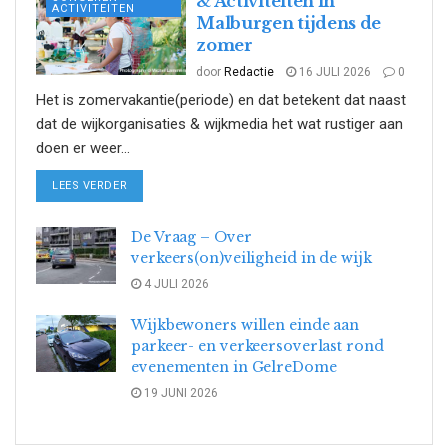
& Activiteiten in
ACTIVITEITEN
Malburgen tijdens de
zomer
door
Redactie
16 JULI 2026
0
Het is zomervakantie(periode) en dat betekent dat naast
dat de wijkorganisaties & wijkmedia het wat rustiger aan
doen er weer...
DETAILS
LEES VERDER
De Vraag – Over
verkeers(on)veiligheid in de wijk
4 JULI 2026
Wijkbewoners willen einde aan
parkeer- en verkeersoverlast rond
evenementen in GelreDome
19 JUNI 2026