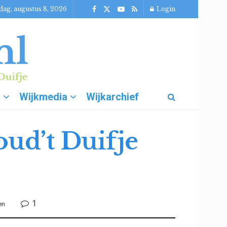
dag, augustus 8, 2026
Login
g
Wijkmedia
Wijkarchief
ud’t Duifje
1
en