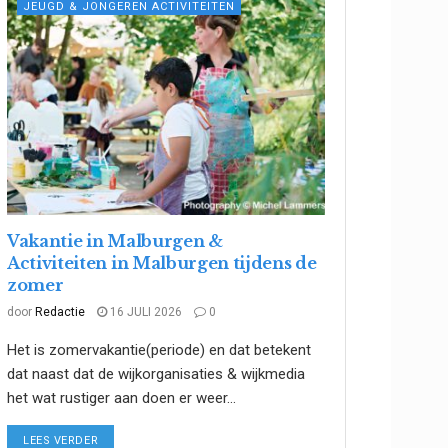
JEUGD & JONGEREN ACTIVITEITEN
Vakantie in Malburgen &
Activiteiten in Malburgen tijdens de
zomer
door
Redactie
16 JULI 2026
0
Het is zomervakantie(periode) en dat betekent
dat naast dat de wijkorganisaties & wijkmedia
het wat rustiger aan doen er weer...
DETAILS
LEES VERDER