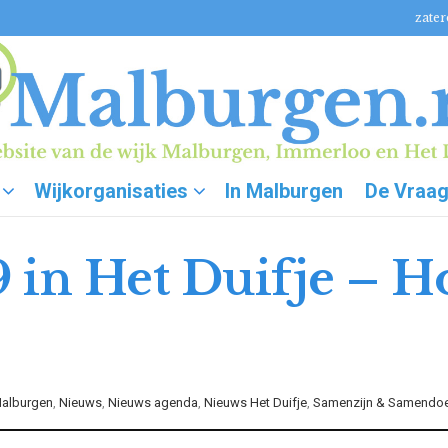
zater
Wijkorganisaties
In Malburgen
De Vraa
 in Het Duifje – Ho
alburgen
,
Nieuws
,
Nieuws agenda
,
Nieuws Het Duifje
,
Samenzijn & Samendo