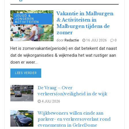
Vakantie in Malburgen
JEUGD &
JONGEREN
& Activiteiten in
ACTIVITEITEN
Malburgen tijdens de
zomer
door
Redactie
16 JULI 2026
0
Het is zomervakantie(periode) en dat betekent dat naast
dat de wijkorganisaties & wijkmedia het wat rustiger aan
doen er weer...
DETAILS
LEES VERDER
De Vraag – Over
verkeers(on)veiligheid in de wijk
4 JULI 2026
Wijkbewoners willen einde aan
parkeer- en verkeersoverlast rond
evenementen in GelreDome