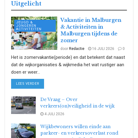
Uitgelicht
Vakantie in Malburgen
JEUGD &
JONGEREN
& Activiteiten in
ACTIVITEITEN
Malburgen tijdens de
zomer
door
Redactie
16 JULI 2026
0
Het is zomervakantie(periode) en dat betekent dat naast
dat de wijkorganisaties & wijkmedia het wat rustiger aan
doen er weer...
DETAILS
LEES VERDER
De Vraag – Over
verkeers(on)veiligheid in de wijk
4 JULI 2026
Wijkbewoners willen einde aan
parkeer- en verkeersoverlast rond