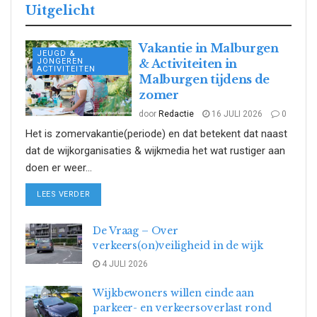
Uitgelicht
Vakantie in Malburgen
JEUGD &
JONGEREN
& Activiteiten in
ACTIVITEITEN
Malburgen tijdens de
zomer
door
Redactie
16 JULI 2026
0
Het is zomervakantie(periode) en dat betekent dat naast
dat de wijkorganisaties & wijkmedia het wat rustiger aan
doen er weer...
DETAILS
LEES VERDER
De Vraag – Over
verkeers(on)veiligheid in de wijk
4 JULI 2026
Wijkbewoners willen einde aan
parkeer- en verkeersoverlast rond