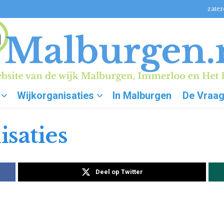
zater
Wijkorganisaties
In Malburgen
De Vraa
saties
Deel op Twitter