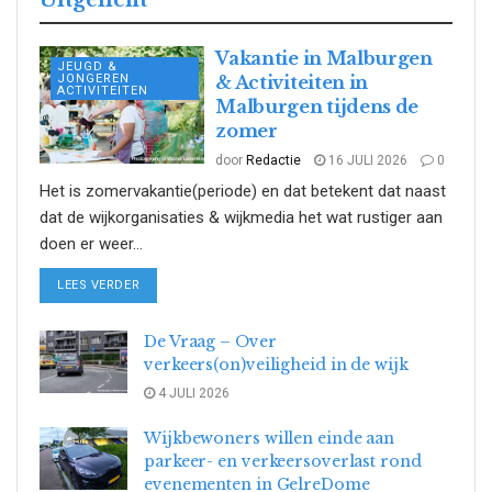
Vakantie in Malburgen
JEUGD &
JONGEREN
& Activiteiten in
ACTIVITEITEN
Malburgen tijdens de
zomer
door
Redactie
16 JULI 2026
0
Het is zomervakantie(periode) en dat betekent dat naast
dat de wijkorganisaties & wijkmedia het wat rustiger aan
doen er weer...
DETAILS
LEES VERDER
De Vraag – Over
verkeers(on)veiligheid in de wijk
4 JULI 2026
Wijkbewoners willen einde aan
parkeer- en verkeersoverlast rond
evenementen in GelreDome