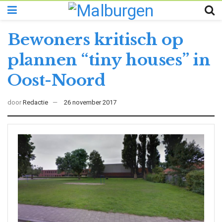
Bewoners kritisch op
plannen “tiny houses” in
Oost-Noord
door
Redactie
26 november 2017