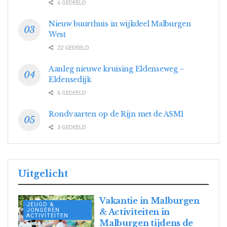
6 GEDEELD
Nieuw buurthuis in wijkdeel Malburgen
West
22 GEDEELD
Aanleg nieuwe kruising Eldenseweg –
Eldensedijk
6 GEDEELD
Rondvaarten op de Rijn met de ASM1
3 GEDEELD
Uitgelicht
Vakantie in Malburgen
JEUGD &
JONGEREN
& Activiteiten in
ACTIVITEITEN
Malburgen tijdens de