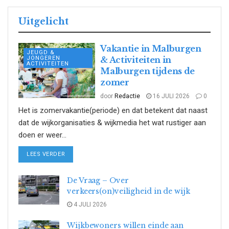
Uitgelicht
Vakantie in Malburgen
JEUGD &
JONGEREN
& Activiteiten in
ACTIVITEITEN
Malburgen tijdens de
zomer
door
Redactie
16 JULI 2026
0
Het is zomervakantie(periode) en dat betekent dat naast
dat de wijkorganisaties & wijkmedia het wat rustiger aan
doen er weer...
DETAILS
LEES VERDER
De Vraag – Over
verkeers(on)veiligheid in de wijk
4 JULI 2026
Wijkbewoners willen einde aan