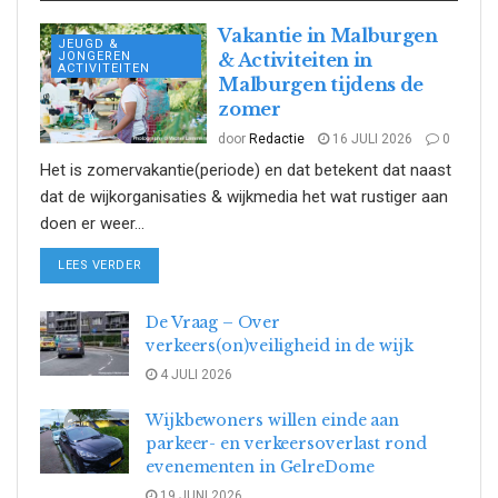
Vakantie in Malburgen
JEUGD &
JONGEREN
& Activiteiten in
ACTIVITEITEN
Malburgen tijdens de
zomer
door
Redactie
16 JULI 2026
0
Het is zomervakantie(periode) en dat betekent dat naast
dat de wijkorganisaties & wijkmedia het wat rustiger aan
doen er weer...
DETAILS
LEES VERDER
De Vraag – Over
verkeers(on)veiligheid in de wijk
4 JULI 2026
Wijkbewoners willen einde aan
parkeer- en verkeersoverlast rond
evenementen in GelreDome
19 JUNI 2026