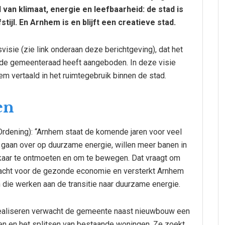
 van klimaat, energie en leefbaarheid: de stad is
ijl. En Arnhem is en blijft een creatieve stad.
isie (zie link onderaan deze berichtgeving), dat het
de gemeenteraad heeft aangeboden. In deze visie
 vertaald in het ruimtegebruik binnen de stad.
en
rdening): “Arnhem staat de komende jaren voor veel
, gaan over op duurzame energie, willen meer banen in
kaar te ontmoeten en om te bewegen. Dat vraagt om
dacht voor de gezonde economie en versterkt Arnhem
n die werken aan de transitie naar duurzame energie.
realiseren verwacht de gemeente naast nieuwbouw een
en en het splitsen van bestaande woningen. Ze zoekt