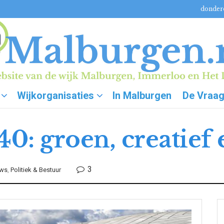
donderd
Wijkorganisaties
In Malburgen
De Vraa
: groen, creatief e
3
uws
,
Politiek & Bestuur