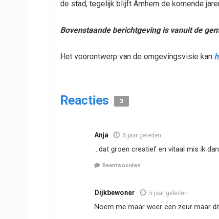
de stad, tegelijk blijft Arnhem de komende ja
Bovenstaande berichtgeving is vanuit de g
Het voorontwerp van de omgevingsvisie kan
h
Reacties
3
Anja
5 jaar geleden
…dat groen creatief en vitaal mis ik dan
Beantwoorden
Dijkbewoner
5 jaar geleden
Noem me maar weer een zeur maar dit 