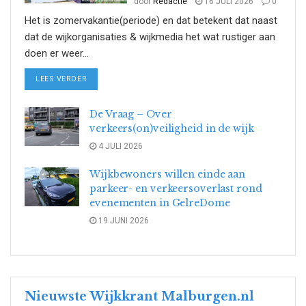
door
Redactie
16 JULI 2026
0
Het is zomervakantie(periode) en dat betekent dat naast
dat de wijkorganisaties & wijkmedia het wat rustiger aan
doen er weer...
DETAILS
LEES VERDER
De Vraag – Over
verkeers(on)veiligheid in de wijk
4 JULI 2026
Wijkbewoners willen einde aan
parkeer- en verkeersoverlast rond
evenementen in GelreDome
19 JUNI 2026
Nieuwste Wijkkrant Malburgen.nl