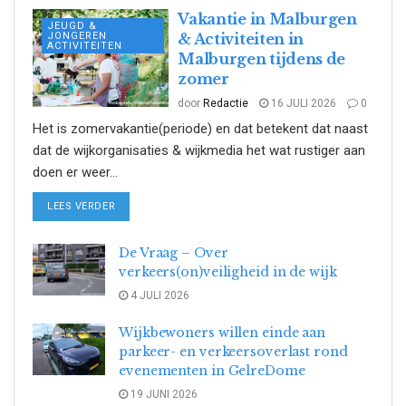
Vakantie in Malburgen
JEUGD &
JONGEREN
& Activiteiten in
ACTIVITEITEN
Malburgen tijdens de
zomer
door
Redactie
16 JULI 2026
0
Het is zomervakantie(periode) en dat betekent dat naast
dat de wijkorganisaties & wijkmedia het wat rustiger aan
doen er weer...
DETAILS
LEES VERDER
De Vraag – Over
verkeers(on)veiligheid in de wijk
4 JULI 2026
Wijkbewoners willen einde aan
parkeer- en verkeersoverlast rond
evenementen in GelreDome
19 JUNI 2026