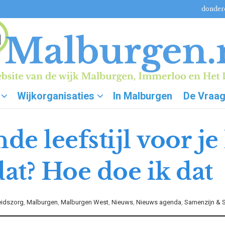
donderd
Wijkorganisaties
In Malburgen
De Vraa
de leefstijl voor je
dat? Hoe doe ik dat
idszorg
,
Malburgen
,
Malburgen West
,
Nieuws
,
Nieuws agenda
,
Samenzijn &