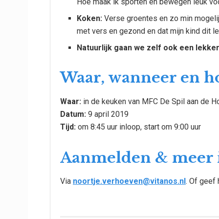
Hoe maak ik sporten en bewegen leuk voo
Koken:
Verse groentes en zo min mogelijk
met vers en gezond en dat mijn kind dit l
Natuurlijk gaan we zelf ook een lekk
Waar, wanneer en h
Waar:
in de keuken van MFC De Spil aan de H
Datum:
9 april 2019
Tijd:
om 8:45 uur inloop, start om 9:00 uur
Aanmelden & meer 
Via
noortje.verhoeven@vitanos.nl
. Of geef