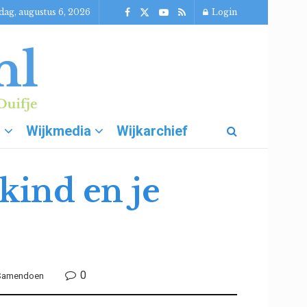
ag, augustus 6, 2026
Login
g
Wijkmedia
Wijkarchief
 kind en je
0
 Samendoen