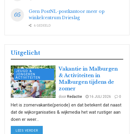
Geen PostNL-postkantoor meer op
winkelcentrum Drieslag
6 GEDEELD
Uitgelicht
Vakantie in Malburgen
JEUGD &
JONGEREN
& Activiteiten in
ACTIVITEITEN
Malburgen tijdens de
zomer
door
Redactie
16 JULI 2026
0
Het is zomervakantie(periode) en dat betekent dat naast
dat de wijkorganisaties & wijkmedia het wat rustiger aan
doen er weer...
DETAILS
LEES VERDER