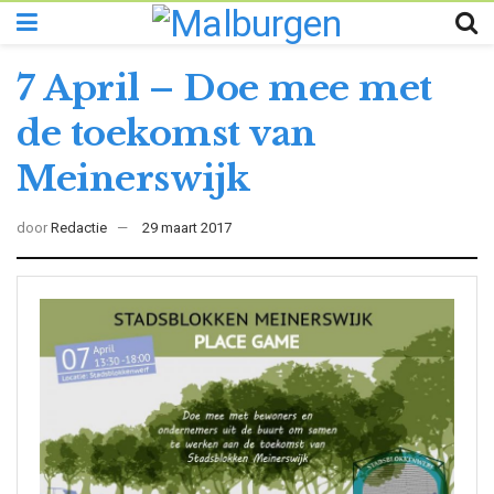
7 April – Doe mee met
de toekomst van
Meinerswijk
door
Redactie
29 maart 2017