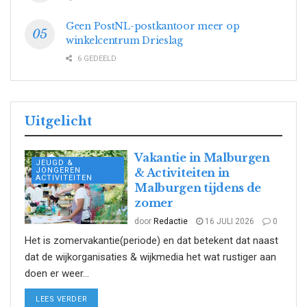
Geen PostNL-postkantoor meer op
winkelcentrum Drieslag
6 GEDEELD
Uitgelicht
Vakantie in Malburgen
JEUGD &
JONGEREN
& Activiteiten in
ACTIVITEITEN
Malburgen tijdens de
zomer
door
Redactie
16 JULI 2026
0
Het is zomervakantie(periode) en dat betekent dat naast
dat de wijkorganisaties & wijkmedia het wat rustiger aan
doen er weer...
DETAILS
LEES VERDER