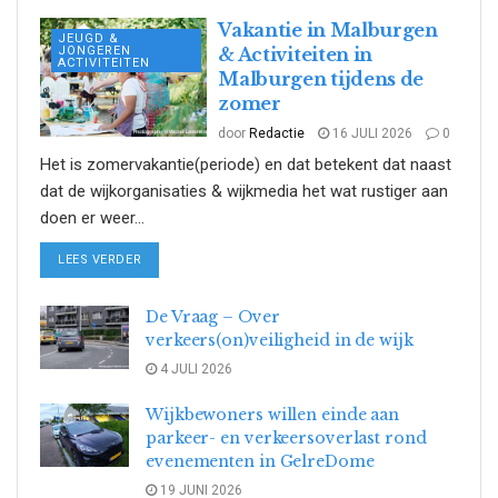
Vakantie in Malburgen
JEUGD &
JONGEREN
& Activiteiten in
ACTIVITEITEN
Malburgen tijdens de
zomer
door
Redactie
16 JULI 2026
0
Het is zomervakantie(periode) en dat betekent dat naast
dat de wijkorganisaties & wijkmedia het wat rustiger aan
doen er weer...
DETAILS
LEES VERDER
De Vraag – Over
verkeers(on)veiligheid in de wijk
4 JULI 2026
Wijkbewoners willen einde aan
parkeer- en verkeersoverlast rond
evenementen in GelreDome
19 JUNI 2026