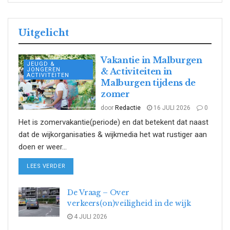
Uitgelicht
Vakantie in Malburgen
JEUGD &
JONGEREN
& Activiteiten in
ACTIVITEITEN
Malburgen tijdens de
zomer
door
Redactie
16 JULI 2026
0
Het is zomervakantie(periode) en dat betekent dat naast
dat de wijkorganisaties & wijkmedia het wat rustiger aan
doen er weer...
DETAILS
LEES VERDER
De Vraag – Over
verkeers(on)veiligheid in de wijk
4 JULI 2026