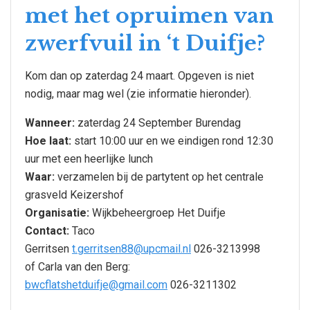
met het opruimen van
zwerfvuil in ‘t Duifje?
Kom dan op zaterdag 24 maart. Opgeven is niet
nodig, maar mag wel (zie informatie hieronder).
Wanneer:
zaterdag 24 September Burendag
Hoe laat:
start 10:00 uur en we eindigen rond 12:30
uur met een heerlijke lunch
Waar:
verzamelen bij de partytent op het centrale
grasveld Keizershof
Organisatie:
Wijkbeheergroep Het Duifje
Contact:
Taco
Gerritsen
t.gerritsen88@upcmail.nl
026-3213998
of Carla van den Berg:
bwcflatshetduifje@gmail.com
026-3211302