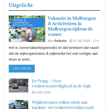
Uitgelicht
Vakantie in Malburgen
JEUGD &
JONGEREN
& Activiteiten in
ACTIVITEITEN
Malburgen tijdens de
zomer
door
Redactie
16 JULI 2026
0
Het is zomervakantie(periode) en dat betekent dat naast
dat de wijkorganisaties & wijkmedia het wat rustiger aan
doen er weer...
DETAILS
LEES VERDER
De Vraag – Over
verkeers(on)veiligheid in de wijk
4 JULI 2026
Wijkbewoners willen einde aan
parkeer- en verkeersoverlast rond