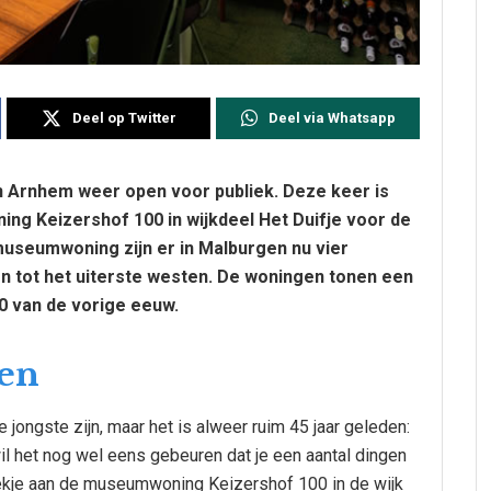
Deel op Twitter
Deel via Whatsapp
 Arnhem weer open voor publiek. Deze keer is
ng Keizershof 100 in wijkdeel Het Duifje voor de
 museumwoning zijn er in Malburgen nu vier
 tot het uiterste westen. De woningen tonen een
’70 van de vorige eeuw.
den
ngste zijn, maar het is alweer ruim 45 jaar geleden:
 wil het nog wel eens gebeuren dat je een aantal dingen
ekje aan de museumwoning Keizershof 100 in de wijk