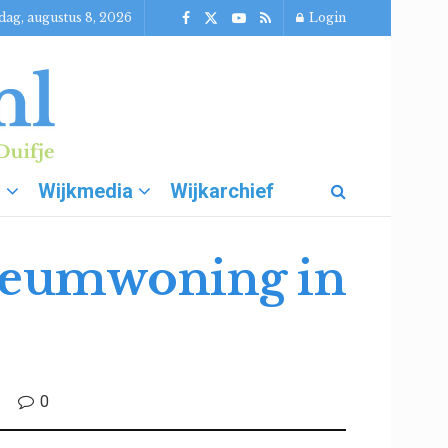
dag, augustus 8, 2026
Login
g
Wijkmedia
Wijkarchief
useumwoning in
0