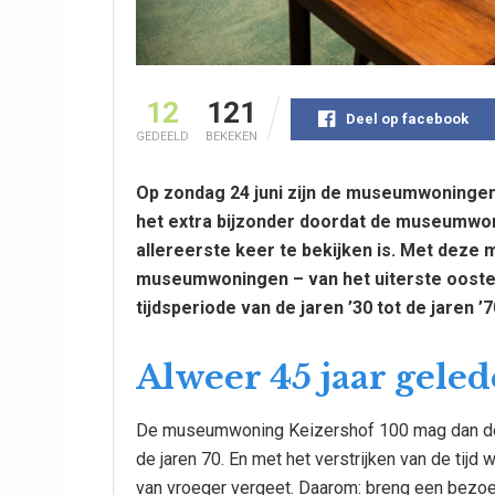
12
121
Deel op facebook
GEDEELD
BEKEKEN
Op zondag 24 juni zijn de museumwoningen
het extra bijzonder doordat de museumwoni
allereerste keer te bekijken is. Met deze
museumwoningen – van het uiterste oosten
tijdsperiode van de jaren ’30 tot de jaren 
Alweer 45 jaar gele
De museumwoning Keizershof 100 mag dan de jo
de jaren 70. En met het verstrijken van de tijd
van vroeger vergeet. Daarom: breng een bezo