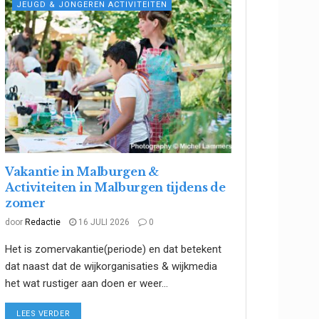
JEUGD & JONGEREN ACTIVITEITEN
Vakantie in Malburgen &
Activiteiten in Malburgen tijdens de
zomer
door
Redactie
16 JULI 2026
0
Het is zomervakantie(periode) en dat betekent
dat naast dat de wijkorganisaties & wijkmedia
het wat rustiger aan doen er weer...
DETAILS
LEES VERDER