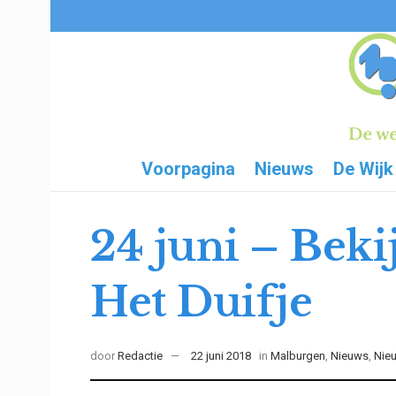
Voorpagina
Nieuws
De Wijk
24 juni – Bek
Het Duifje
door
Redactie
22 juni 2018
in
Malburgen
,
Nieuws
,
Nie