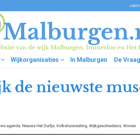
zater
Wijkorganisaties
In Malburgen
De Vraa
ijk de nieuwste m
uws agenda
,
Nieuws Het Duifje
,
Volkshuisvesting
,
Wijkgeschiedenis
,
Wonen