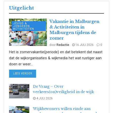
Uitgelicht
Vakantie in Malburgen
JEUGD &
JONGEREN
& Activiteiten in
ACTIVITEITEN
Malburgen tijdens de
zomer
door
Redactie
16 JULI 2026
0
Het is zomervakantie(periode) en dat betekent dat naast
dat de wijkorganisaties & wijkmedia het wat rustiger aan
doen er weer...
DETAILS
LEES VERDER
De Vraag – Over
verkeers(on)veiligheid in de wijk
4 JULI 2026
Wijkbewoners willen einde aan