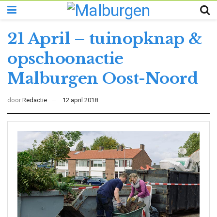
21 April – tuinopknap &
opschoonactie
Malburgen Oost-Noord
door
Redactie
12 april 2018